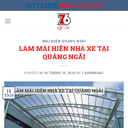
Skip
HOTLINE:
0842.476.476
to
content
MÁI HIÊN QUẢNG NGÃI
LÀM MÁI HIÊN NHÀ XE TẠI
QUẢNG NGÃI
POSTED ON
15 THÁNG 10, 2020
BY
CAHANH2411
15
Th10