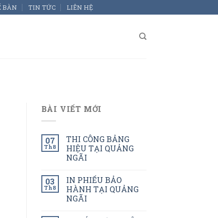
Ể BÀN
TIN TỨC
LIÊN HỆ
BÀI VIẾT MỚI
THI CÔNG BẢNG
07
Th8
HIỆU TẠI QUẢNG
NGÃI
IN PHIẾU BẢO
03
Th8
HÀNH TẠI QUẢNG
NGÃI