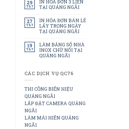
IN HÓA ĐƠN 3 LIÊN
29
Th7
TẠI QUẢNG NGÃI
IN HÓA ĐƠN BÁN LẺ
27
Th7
LẤY TRONG NGÀY
TẠI QUẢNG NGÃI
LÀM BẢNG SỐ NHÀ
19
Th7
INOX CHỮ NỔI TẠI
QUẢNG NGÃI
CÁC DỊCH VỤ QC76
THI CÔNG BIỂN HIỆU
QUẢNG NGÃI
LẮP ĐẶT CAMERA QUẢNG
NGÃI
LÀM MÁI HIÊN QUẢNG
NGÃI