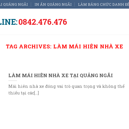
ẠI QUẢNG NGÃI
IN ẤN QUẢNG NGÃI
LÀM BẢNG CHỨC DANH Đ
INE:
0842.476.476
TAG ARCHIVES:
LÀM MÁI HIÊN NHÀ XE
LÀM MÁI HIÊN NHÀ XE TẠI QUẢNG NGÃI
Mái hiên nhà xe đóng vai trò quan trọng và không thể
thiếu tại các[...]