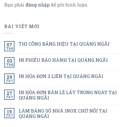
Bạn phải
đăng nhập
để gửi bình luận.
BÀI VIẾT MỚI
THI CÔNG BẢNG HIỆU TẠI QUẢNG NGÃI
07
Th8
IN PHIẾU BẢO HÀNH TẠI QUẢNG NGÃI
03
Th8
IN HÓA ĐƠN 3 LIÊN TẠI QUẢNG NGÃI
29
Th7
IN HÓA ĐƠN BÁN LẺ LẤY TRONG NGÀY TẠI
27
Th7
QUẢNG NGÃI
LÀM BẢNG SỐ NHÀ INOX CHỮ NỔI TẠI
19
Th7
QUẢNG NGÃI