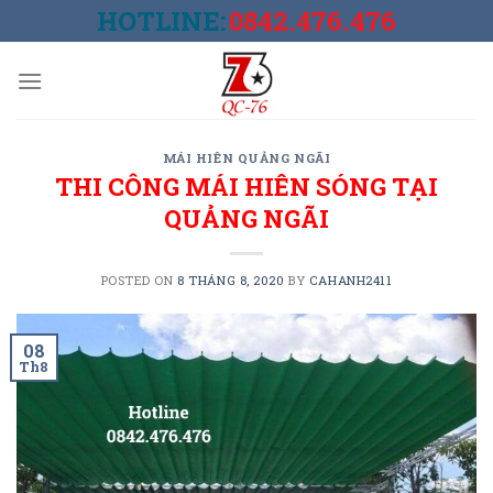
Skip
HOTLINE:
0842.476.476
to
content
MÁI HIÊN QUẢNG NGÃI
THI CÔNG MÁI HIÊN SÓNG TẠI
QUẢNG NGÃI
POSTED ON
8 THÁNG 8, 2020
BY
CAHANH2411
08
Th8