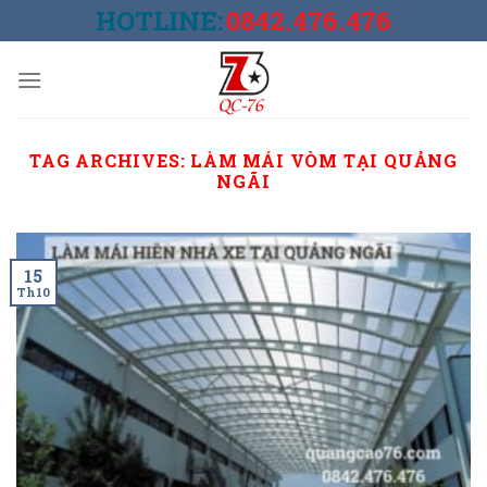
Skip
HOTLINE:
0842.476.476
to
content
TAG ARCHIVES:
LÀM MÁI VÒM TẠI QUẢNG
NGÃI
15
Th10