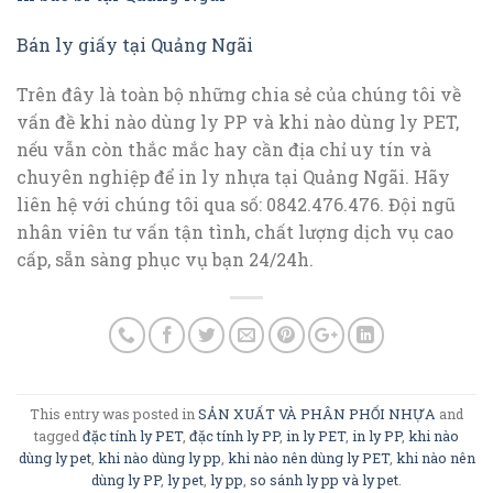
Bán ly giấy tại Quảng Ngãi
Trên đây là toàn bộ những chia sẻ của chúng tôi về
vấn đề khi nào dùng ly PP và khi nào dùng ly PET,
nếu vẫn còn thắc mắc hay cần địa chỉ uy tín và
chuyên nghiệp để in ly nhựa tại Quảng Ngãi. Hãy
liên hệ với chúng tôi qua số: 0842.476.476. Đội ngũ
nhân viên tư vấn tận tình, chất lượng dịch vụ cao
cấp, sẵn sàng phục vụ bạn 24/24h.
This entry was posted in
SẢN XUẤT VÀ PHÂN PHỐI NHỰA
and
tagged
đặc tính ly PET
,
đặc tính ly PP
,
in ly PET
,
in ly PP
,
khi nào
dùng ly pet
,
khi nào dùng ly pp
,
khi nào nên dùng ly PET
,
khi nào nên
dùng ly PP
,
ly pet
,
ly pp
,
so sánh ly pp và ly pet
.