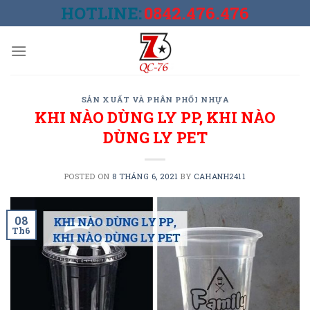
Skip
HOTLINE:
0842.476.476
to
content
SẢN XUẤT VÀ PHÂN PHỐI NHỰA
KHI NÀO DÙNG LY PP, KHI NÀO
DÙNG LY PET
POSTED ON
8 THÁNG 6, 2021
BY
CAHANH2411
08
Th6