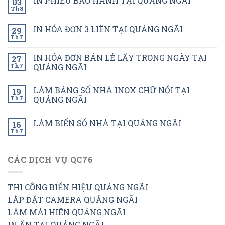
IN PHIẾU BẢO HÀNH TẠI QUẢNG NGÃI
03
Th8
IN HÓA ĐƠN 3 LIÊN TẠI QUẢNG NGÃI
29
Th7
IN HÓA ĐƠN BÁN LẺ LẤY TRONG NGÀY TẠI
27
Th7
QUẢNG NGÃI
LÀM BẢNG SỐ NHÀ INOX CHỮ NỔI TẠI
19
Th7
QUẢNG NGÃI
LÀM BIỂN SỐ NHÀ TẠI QUẢNG NGÃI
16
Th7
CÁC DỊCH VỤ QC76
THI CÔNG BIỂN HIỆU QUẢNG NGÃI
LẮP ĐẶT CAMERA QUẢNG NGÃI
LÀM MÁI HIÊN QUẢNG NGÃI
IN ẤN TẠI QUẢNG NGÃI