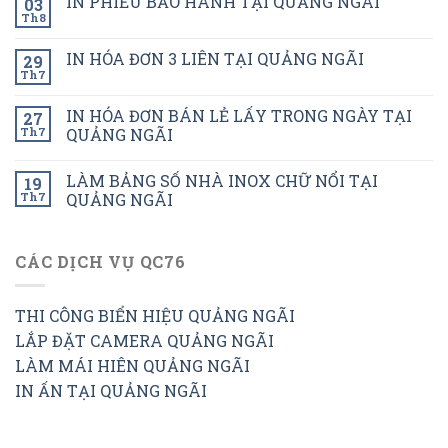
IN PHIẾU BẢO HÀNH TẠI QUẢNG NGÃI
03
Th8
IN HÓA ĐƠN 3 LIÊN TẠI QUẢNG NGÃI
29
Th7
IN HÓA ĐƠN BÁN LẺ LẤY TRONG NGÀY TẠI
27
Th7
QUẢNG NGÃI
LÀM BẢNG SỐ NHÀ INOX CHỮ NỔI TẠI
19
Th7
QUẢNG NGÃI
CÁC DỊCH VỤ QC76
THI CÔNG BIỂN HIỆU QUẢNG NGÃI
LẮP ĐẶT CAMERA QUẢNG NGÃI
LÀM MÁI HIÊN QUẢNG NGÃI
IN ẤN TẠI QUẢNG NGÃI