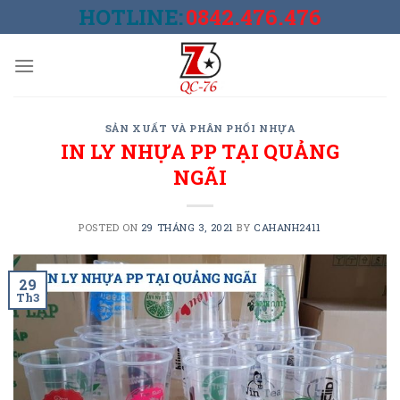
Skip
HOTLINE:
0842.476.476
to
content
SẢN XUẤT VÀ PHÂN PHỐI NHỰA
IN LY NHỰA PP TẠI QUẢNG
NGÃI
POSTED ON
29 THÁNG 3, 2021
BY
CAHANH2411
29
Th3