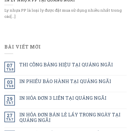
Ly nhựa PP là loại ly được đặt mua sử dụng nhiều nhất trong
các[...]
BÀI VIẾT MỚI
THI CÔNG BẢNG HIỆU TẠI QUẢNG NGÃI
07
Th8
IN PHIẾU BẢO HÀNH TẠI QUẢNG NGÃI
03
Th8
IN HÓA ĐƠN 3 LIÊN TẠI QUẢNG NGÃI
29
Th7
IN HÓA ĐƠN BÁN LẺ LẤY TRONG NGÀY TẠI
27
Th7
QUẢNG NGÃI