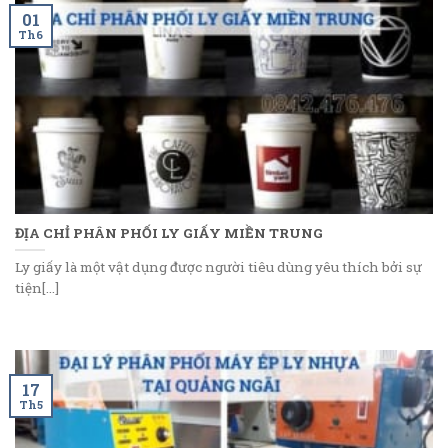
01
Th6
ĐỊA CHỈ PHÂN PHỐI LY GIẤY MIỀN TRUNG
Ly giấy là một vật dụng được người tiêu dùng yêu thích bởi sự
tiện[...]
17
Th5