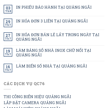
IN PHIẾU BẢO HÀNH TẠI QUẢNG NGÃI
03
Th8
IN HÓA ĐƠN 3 LIÊN TẠI QUẢNG NGÃI
29
Th7
IN HÓA ĐƠN BÁN LẺ LẤY TRONG NGÀY TẠI
27
Th7
QUẢNG NGÃI
LÀM BẢNG SỐ NHÀ INOX CHỮ NỔI TẠI
19
Th7
QUẢNG NGÃI
LÀM BIỂN SỐ NHÀ TẠI QUẢNG NGÃI
16
Th7
CÁC DỊCH VỤ QC76
THI CÔNG BIỂN HIỆU QUẢNG NGÃI
LẮP ĐẶT CAMERA QUẢNG NGÃI