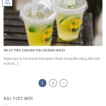
Th4
IN LY TRÀ CHANH TẠI QUẢNG NGÃI
Ngày nay ly trà chanh khá quen thuộc trong đời sống, đặc biệt
là lĩnh[...]
1
2
BÀI VIẾT MỚI