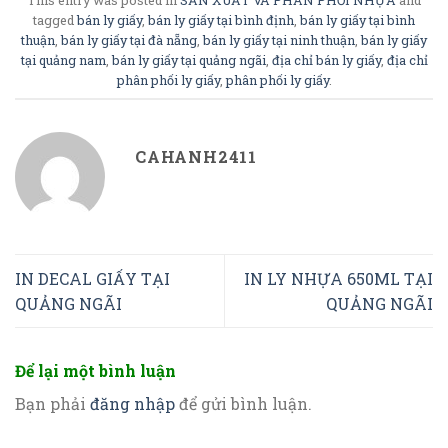
This entry was posted in
SẢN XUẤT VÀ PHÂN PHỐI NHỰA
and
tagged
bán ly giấy
,
bán ly giấy tại bình định
,
bán ly giấy tại bình
thuận
,
bán ly giấy tại đà nẵng
,
bán ly giấy tại ninh thuận
,
bán ly giấy
tại quảng nam
,
bán ly giấy tại quảng ngãi
,
địa chỉ bán ly giấy
,
địa chỉ
phân phối ly giấy
,
phân phối ly giấy
.
CAHANH2411
IN DECAL GIẤY TẠI
IN LY NHỰA 650ML TẠI
QUẢNG NGÃI
QUẢNG NGÃI
Để lại một bình luận
Bạn phải
đăng nhập
để gửi bình luận.