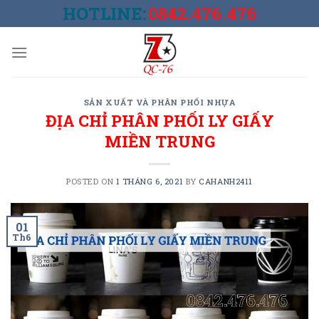
Skip
HOTLINE:
0842.476.476
to
content
SẢN XUẤT VÀ PHÂN PHỐI NHỰA
ĐỊA CHỈ PHÂN PHỐI LY GIẤY
MIỀN TRUNG
POSTED ON
1 THÁNG 6, 2021
BY
CAHANH2411
01
Th6