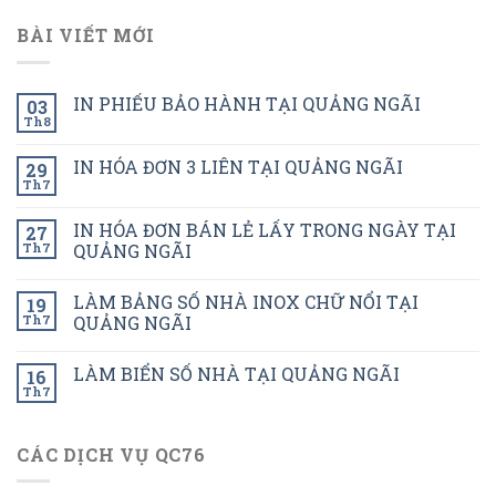
BÀI VIẾT MỚI
IN PHIẾU BẢO HÀNH TẠI QUẢNG NGÃI
03
Th8
IN HÓA ĐƠN 3 LIÊN TẠI QUẢNG NGÃI
29
Th7
IN HÓA ĐƠN BÁN LẺ LẤY TRONG NGÀY TẠI
27
Th7
QUẢNG NGÃI
LÀM BẢNG SỐ NHÀ INOX CHỮ NỔI TẠI
19
Th7
QUẢNG NGÃI
LÀM BIỂN SỐ NHÀ TẠI QUẢNG NGÃI
16
Th7
CÁC DỊCH VỤ QC76