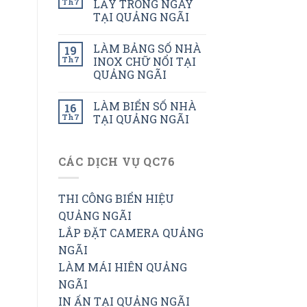
Th7
LẤY TRONG NGÀY
TẠI QUẢNG NGÃI
LÀM BẢNG SỐ NHÀ
19
Th7
INOX CHỮ NỔI TẠI
QUẢNG NGÃI
LÀM BIỂN SỐ NHÀ
16
Th7
TẠI QUẢNG NGÃI
CÁC DỊCH VỤ QC76
THI CÔNG BIỂN HIỆU
QUẢNG NGÃI
LẮP ĐẶT CAMERA QUẢNG
NGÃI
LÀM MÁI HIÊN QUẢNG
NGÃI
IN ẤN TẠI QUẢNG NGÃI