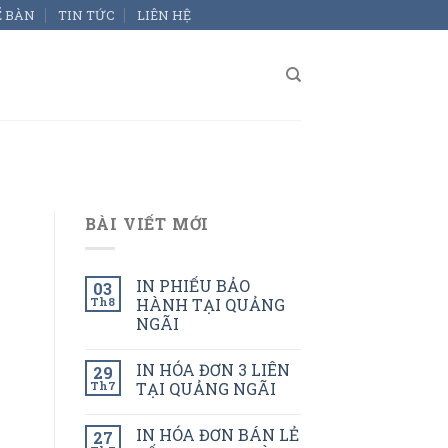
Ể BÀN
TIN TỨC
LIÊN HỆ
BÀI VIẾT MỚI
IN PHIẾU BẢO
03
Th8
HÀNH TẠI QUẢNG
NGÃI
IN HÓA ĐƠN 3 LIÊN
29
Th7
TẠI QUẢNG NGÃI
IN HÓA ĐƠN BÁN LẺ
27