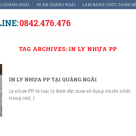
ẠI QUẢNG NGÃI
IN ẤN QUẢNG NGÃI
LÀM BẢNG CHỨC DANH Đ
INE:
0842.476.476
TAG ARCHIVES:
IN LY NHỰA PP
IN LY NHỰA PP TẠI QUẢNG NGÃI
Ly nhựa PP là loại ly được đặt mua sử dụng nhiều nhất
trong các[...]