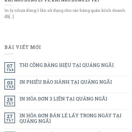
In ly nhựa dùng 1 lần sử dụng cho các hàng quán kinh doanh
đồ[...]
BÀI VIẾT MỚI
THI CÔNG BẢNG HIỆU TẠI QUẢNG NGÃI
07
Th8
IN PHIẾU BẢO HÀNH TẠI QUẢNG NGÃI
03
Th8
IN HÓA ĐƠN 3 LIÊN TẠI QUẢNG NGÃI
29
Th7
IN HÓA ĐƠN BÁN LẺ LẤY TRONG NGÀY TẠI
27
Th7
QUẢNG NGÃI