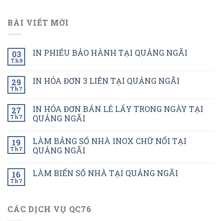
BÀI VIẾT MỚI
IN PHIẾU BẢO HÀNH TẠI QUẢNG NGÃI
03
Th8
IN HÓA ĐƠN 3 LIÊN TẠI QUẢNG NGÃI
29
Th7
IN HÓA ĐƠN BÁN LẺ LẤY TRONG NGÀY TẠI
27
Th7
QUẢNG NGÃI
LÀM BẢNG SỐ NHÀ INOX CHỮ NỔI TẠI
19
Th7
QUẢNG NGÃI
LÀM BIỂN SỐ NHÀ TẠI QUẢNG NGÃI
16
Th7
CÁC DỊCH VỤ QC76