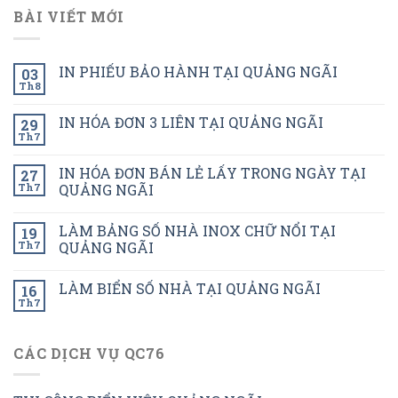
BÀI VIẾT MỚI
IN PHIẾU BẢO HÀNH TẠI QUẢNG NGÃI
03
Th8
IN HÓA ĐƠN 3 LIÊN TẠI QUẢNG NGÃI
29
Th7
IN HÓA ĐƠN BÁN LẺ LẤY TRONG NGÀY TẠI
27
Th7
QUẢNG NGÃI
LÀM BẢNG SỐ NHÀ INOX CHỮ NỔI TẠI
19
Th7
QUẢNG NGÃI
LÀM BIỂN SỐ NHÀ TẠI QUẢNG NGÃI
16
Th7
CÁC DỊCH VỤ QC76