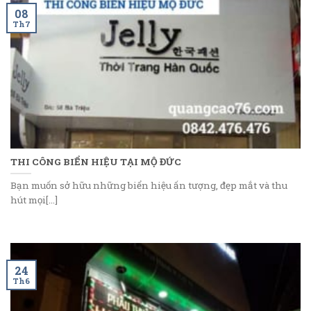
08
Th7
THI CÔNG BIỂN HIỆU TẠI MỘ ĐỨC
Bạn muốn sở hữu những biển hiệu ấn tượng, đẹp mắt và thu
hút mọi[...]
24
Th6