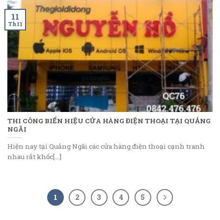
11
Th11
THI CÔNG BIỂN HIỆU CỬA HÀNG ĐIỆN THOẠI TẠI QUẢNG
NGÃI
Hiện nay tại Quảng Ngãi các cửa hàng điện thoại cạnh tranh
nhau rất khốc[...]
1
2
3
4
5