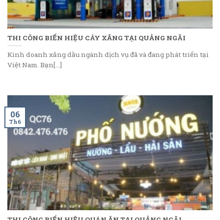
THI CÔNG BIỂN HIỆU CÂY XĂNG TẠI QUẢNG NGÃI
Kinh doanh xăng dầu ngành dịch vụ đã và đang phát triển tại
Việt Nam. Bạn[...]
06
Th6
THI CÔNG BIỂN HIỆU QUÁN ĂN TẠI QUẢNG NGÃI