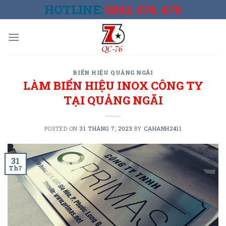
Skip
HOTLINE:
0842.476.476
to
content
BIỂN HIỆU QUẢNG NGÃI
LÀM BIỂN HIỆU INOX CÔNG TY
TẠI QUẢNG NGÃI
POSTED ON
31 THÁNG 7, 2023
BY
CAHANH2411
31
Th7