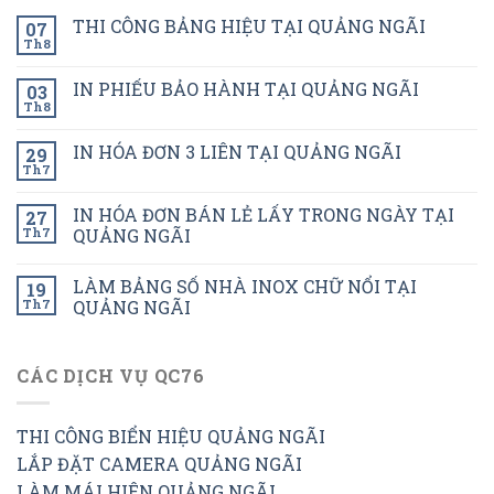
THI CÔNG BẢNG HIỆU TẠI QUẢNG NGÃI
07
Th8
IN PHIẾU BẢO HÀNH TẠI QUẢNG NGÃI
03
Th8
IN HÓA ĐƠN 3 LIÊN TẠI QUẢNG NGÃI
29
Th7
IN HÓA ĐƠN BÁN LẺ LẤY TRONG NGÀY TẠI
27
Th7
QUẢNG NGÃI
LÀM BẢNG SỐ NHÀ INOX CHỮ NỔI TẠI
19
Th7
QUẢNG NGÃI
CÁC DỊCH VỤ QC76
THI CÔNG BIỂN HIỆU QUẢNG NGÃI
LẮP ĐẶT CAMERA QUẢNG NGÃI
LÀM MÁI HIÊN QUẢNG NGÃI