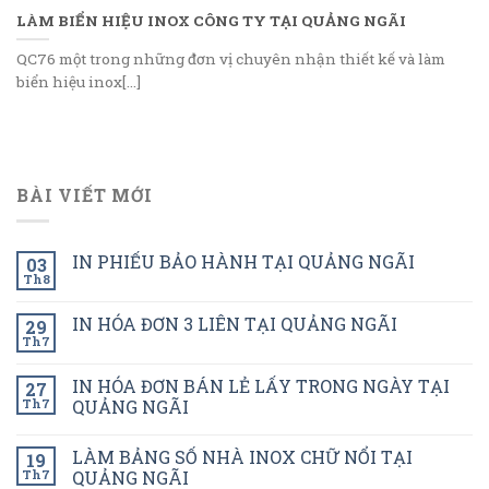
LÀM BIỂN HIỆU INOX CÔNG TY TẠI QUẢNG NGÃI
QC76 một trong những đơn vị chuyên nhận thiết kế và làm
biển hiệu inox[...]
BÀI VIẾT MỚI
IN PHIẾU BẢO HÀNH TẠI QUẢNG NGÃI
03
Th8
IN HÓA ĐƠN 3 LIÊN TẠI QUẢNG NGÃI
29
Th7
IN HÓA ĐƠN BÁN LẺ LẤY TRONG NGÀY TẠI
27
Th7
QUẢNG NGÃI
LÀM BẢNG SỐ NHÀ INOX CHỮ NỔI TẠI
19
Th7
QUẢNG NGÃI