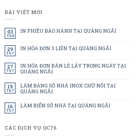
BÀI VIẾT MỚI
IN PHIẾU BẢO HÀNH TẠI QUẢNG NGÃI
03
Th8
IN HÓA ĐƠN 3 LIÊN TẠI QUẢNG NGÃI
29
Th7
IN HÓA ĐƠN BÁN LẺ LẤY TRONG NGÀY TẠI
27
Th7
QUẢNG NGÃI
LÀM BẢNG SỐ NHÀ INOX CHỮ NỔI TẠI
19
Th7
QUẢNG NGÃI
LÀM BIỂN SỐ NHÀ TẠI QUẢNG NGÃI
16
Th7
CÁC DỊCH VỤ QC76