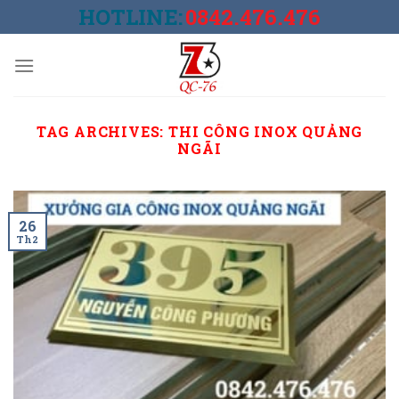
Skip
HOTLINE:
0842.476.476
to
content
TAG ARCHIVES:
THI CÔNG INOX QUẢNG
NGÃI
26
Th2