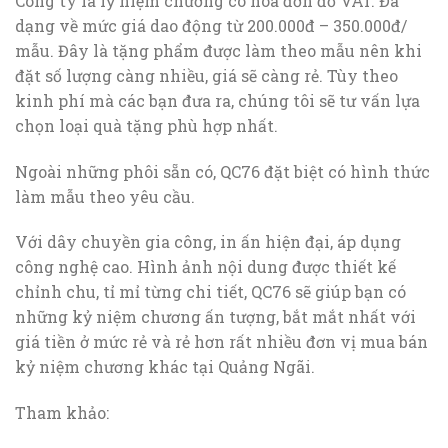
Công ty là lỷ niệm chương có hóa đơn đỏ VAT. Đa
dạng về mức giá dao động từ 200.000đ – 350.000đ/
mẫu. Đây là tặng phẩm được làm theo mẫu nên khi
đặt số lượng càng nhiều, giá sẽ càng rẻ. Tùy theo
kinh phí mà các bạn đưa ra, chúng tôi sẽ tư vấn lựa
chọn loại quà tặng phù hợp nhất.
Ngoài những phôi sẵn có, QC76 đặt biệt có hình thức
làm mẫu theo yêu cầu.
Với dây chuyền gia công, in ấn hiện đại, áp dụng
công nghệ cao. Hình ảnh nội dung được thiết kế
chỉnh chu, tỉ mỉ từng chi tiết, QC76 sẽ giúp bạn có
những kỷ niệm chương ấn tượng, bắt mắt nhất với
giá tiền ở mức rẻ và rẻ hơn rất nhiều đơn vị mua bán
kỷ niệm chương khác tại Quảng Ngãi.
Tham khảo: