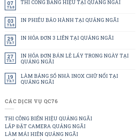
THI CÔNG BẢNG HIỆU TẠI QUẢNG NGÃI
07
Th8
IN PHIẾU BẢO HÀNH TẠI QUẢNG NGÃI
03
Th8
IN HÓA ĐƠN 3 LIÊN TẠI QUẢNG NGÃI
29
Th7
IN HÓA ĐƠN BÁN LẺ LẤY TRONG NGÀY TẠI
27
Th7
QUẢNG NGÃI
LÀM BẢNG SỐ NHÀ INOX CHỮ NỔI TẠI
19
Th7
QUẢNG NGÃI
CÁC DỊCH VỤ QC76
THI CÔNG BIỂN HIỆU QUẢNG NGÃI
LẮP ĐẶT CAMERA QUẢNG NGÃI
LÀM MÁI HIÊN QUẢNG NGÃI