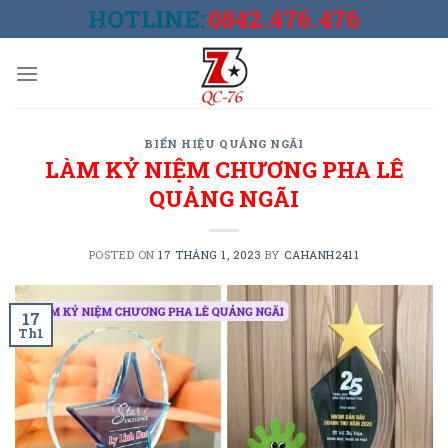
Skip
HOTLINE:
0842.476.476
to
content
BIỂN HIỆU QUẢNG NGÃI
LÀM KỶ NIỆM CHƯƠNG PHA LÊ
QUẢNG NGÃI
POSTED ON
17 THÁNG 1, 2023
BY
CAHANH2411
17
Th1