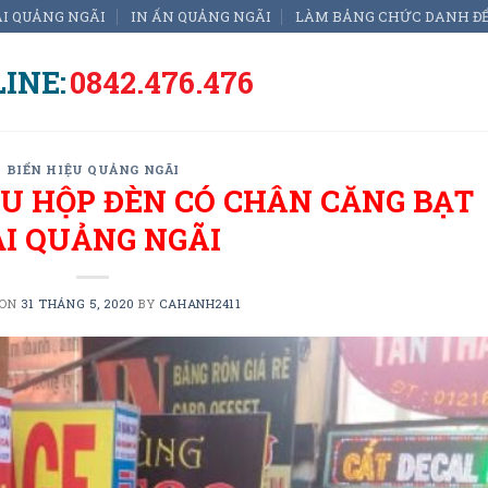
ẠI QUẢNG NGÃI
IN ẤN QUẢNG NGÃI
LÀM BẢNG CHỨC DANH Đ
INE:
0842.476.476
BIỂN HIỆU QUẢNG NGÃI
ỆU HỘP ĐÈN CÓ CHÂN CĂNG BẠT
ẠI QUẢNG NGÃI
 ON
31 THÁNG 5, 2020
BY
CAHANH2411