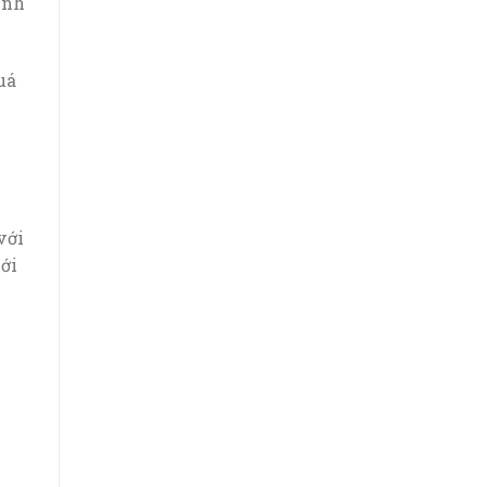
ính
uá
với
ới