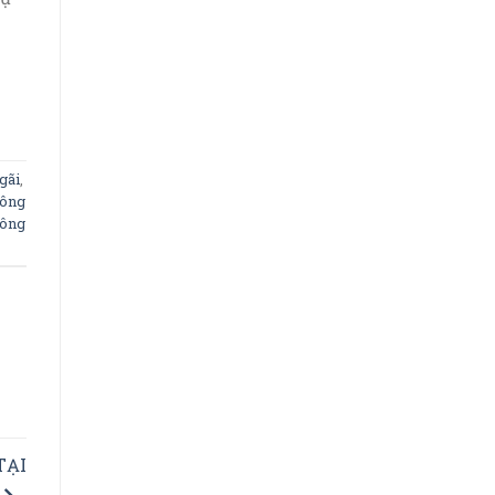
gãi
,
công
công
TẠI