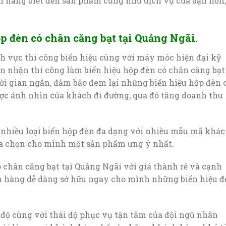
h hàng biết đến sản phẩm cũng như dịch vụ của bạn hơn,
ộp đèn có chân căng bạt tại Quảng Ngãi
.
h vực thi công biển hiệu cùng với máy móc hiện đại kỹ
ên nhận thi công làm biển hiệu hộp đèn có chân căng bạt
ời gian ngắn, đảm bảo đem lại những biển hiệu hộp đèn 
ược ánh nhìn của khách đi đường, qua đó tăng doanh thu
 nhiều loại biển hộp đèn đa dạng với nhiều mẫu mã khác
ựa chọn cho mình một sản phẩm ưng ý nhất.
ó chân căng bạt tại Quảng Ngãi với giá thành rẻ và cạnh
ch hàng dễ dàng sở hữu ngay cho mình những biển hiệu đ
 độ cùng với thái độ phục vụ tận tâm của đội ngũ nhân