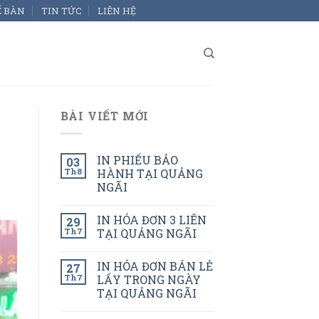
Ể BÀN
TIN TỨC
LIÊN HỆ
BÀI VIẾT MỚI
IN PHIẾU BẢO
03
Th8
HÀNH TẠI QUẢNG
NGÃI
IN HÓA ĐƠN 3 LIÊN
29
Th7
TẠI QUẢNG NGÃI
IN HÓA ĐƠN BÁN LẺ
27
Th7
LẤY TRONG NGÀY
TẠI QUẢNG NGÃI