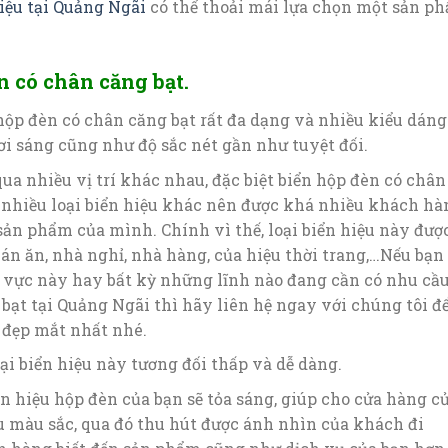
iệu tại Quảng Ngãi
có thể thoải mái lựa chọn một sản p
n có chân căng bạt.
hộp đèn có chân căng bạt rất đa dạng và nhiều kiểu dáng
i sáng cũng như độ sắc nét gần như tuyệt đối.
ua nhiều vị trí khác nhau, đặc biệt biển hộp đèn có chân
i nhiều loại biển hiệu khác nên được khá nhiều khách hà
sản phẩm của mình. Chính vì thế, loại biển hiệu này đượ
án ăn, nhà nghỉ, nhà hàng, của hiệu thời trang,…Nếu bạn
vực này hay bất kỳ những lĩnh nào đang cần có nhu cầ
 bạt tại Quảng Ngãi thì hãy liên hệ ngay với chúng tôi đ
đẹp mắt nhất nhé.
ại biển hiệu này tương đối thấp và dễ dàng.
iển hiệu hộp đèn của bạn sẽ tỏa sáng, giúp cho cửa hàng c
u màu sắc, qua đó thu hút được ánh nhìn của khách đi