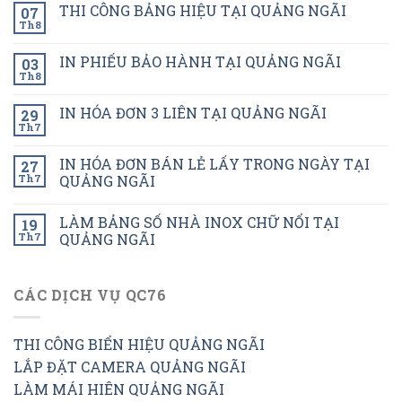
THI CÔNG BẢNG HIỆU TẠI QUẢNG NGÃI
07
Th8
IN PHIẾU BẢO HÀNH TẠI QUẢNG NGÃI
03
Th8
IN HÓA ĐƠN 3 LIÊN TẠI QUẢNG NGÃI
29
Th7
IN HÓA ĐƠN BÁN LẺ LẤY TRONG NGÀY TẠI
27
Th7
QUẢNG NGÃI
LÀM BẢNG SỐ NHÀ INOX CHỮ NỔI TẠI
19
Th7
QUẢNG NGÃI
CÁC DỊCH VỤ QC76
THI CÔNG BIỂN HIỆU QUẢNG NGÃI
LẮP ĐẶT CAMERA QUẢNG NGÃI
LÀM MÁI HIÊN QUẢNG NGÃI