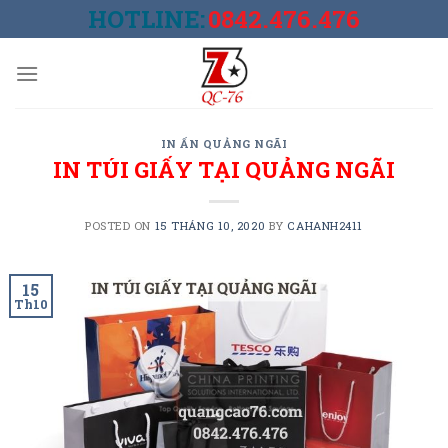
Skip
HOTLINE:
0842.476.476
to
content
IN ẤN QUẢNG NGÃI
IN TÚI GIẤY TẠI QUẢNG NGÃI
POSTED ON
15 THÁNG 10, 2020
BY
CAHANH2411
15
Th10