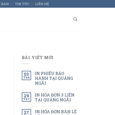
Ể BÀN
TIN TỨC
LIÊN HỆ
BÀI VIẾT MỚI
IN PHIẾU BẢO
03
Th8
HÀNH TẠI QUẢNG
NGÃI
IN HÓA ĐƠN 3 LIÊN
29
Th7
TẠI QUẢNG NGÃI
IN HÓA ĐƠN BÁN LẺ
27