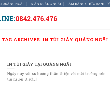
ẠI QUẢNG NGÃI
IN ẤN QUẢNG NGÃI
LÀM BẢNG CHỨC DANH Đ
INE:
0842.476.476
TAG ARCHIVES:
IN TÚI GIẤY QUẢNG NGÃI
IN TÚI GIẤY TẠI QUẢNG NGÃI
Ngày nay, với xu hướng thân thiện với môi trường nên
túi nilon ít sử[...]