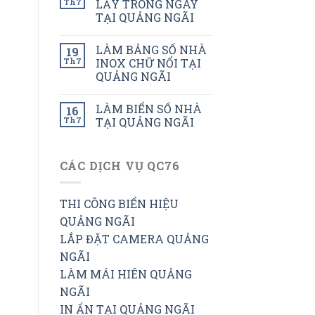
Th7
LẤY TRONG NGÀY
TẠI QUẢNG NGÃI
LÀM BẢNG SỐ NHÀ
19
Th7
INOX CHỮ NỔI TẠI
QUẢNG NGÃI
LÀM BIỂN SỐ NHÀ
16
Th7
TẠI QUẢNG NGÃI
CÁC DỊCH VỤ QC76
THI CÔNG BIỂN HIỆU
QUẢNG NGÃI
LẮP ĐẶT CAMERA QUẢNG
NGÃI
LÀM MÁI HIÊN QUẢNG
NGÃI
IN ẤN TẠI QUẢNG NGÃI