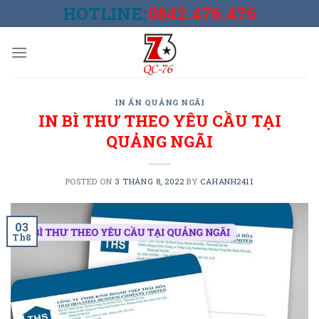
Skip
HOTLINE:
0842.476.476
to
content
IN ẤN QUẢNG NGÃI
IN BÌ THƯ THEO YÊU CẦU TẠI
QUẢNG NGÃI
POSTED ON
3 THÁNG 8, 2022
BY
CAHANH2411
03
Th8