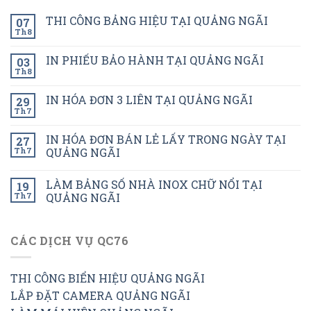
THI CÔNG BẢNG HIỆU TẠI QUẢNG NGÃI
07
Th8
IN PHIẾU BẢO HÀNH TẠI QUẢNG NGÃI
03
Th8
IN HÓA ĐƠN 3 LIÊN TẠI QUẢNG NGÃI
29
Th7
IN HÓA ĐƠN BÁN LẺ LẤY TRONG NGÀY TẠI
27
Th7
QUẢNG NGÃI
LÀM BẢNG SỐ NHÀ INOX CHỮ NỔI TẠI
19
Th7
QUẢNG NGÃI
CÁC DỊCH VỤ QC76
THI CÔNG BIỂN HIỆU QUẢNG NGÃI
LẮP ĐẶT CAMERA QUẢNG NGÃI