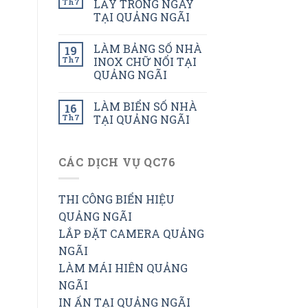
Th7
LẤY TRONG NGÀY
TẠI QUẢNG NGÃI
LÀM BẢNG SỐ NHÀ
19
Th7
INOX CHỮ NỔI TẠI
QUẢNG NGÃI
LÀM BIỂN SỐ NHÀ
16
Th7
TẠI QUẢNG NGÃI
CÁC DỊCH VỤ QC76
THI CÔNG BIỂN HIỆU
QUẢNG NGÃI
LẮP ĐẶT CAMERA QUẢNG
NGÃI
LÀM MÁI HIÊN QUẢNG
NGÃI
IN ẤN TẠI QUẢNG NGÃI