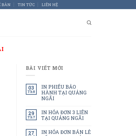
Ể BÀN
TIN TỨC
LIÊN HỆ
ÃI
BÀI VIẾT MỚI
IN PHIẾU BẢO
03
Th8
HÀNH TẠI QUẢNG
NGÃI
IN HÓA ĐƠN 3 LIÊN
29
Th7
TẠI QUẢNG NGÃI
IN HÓA ĐƠN BÁN LẺ
27