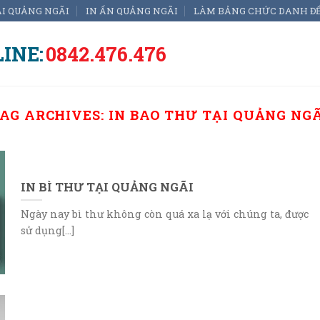
ẠI QUẢNG NGÃI
IN ẤN QUẢNG NGÃI
LÀM BẢNG CHỨC DANH Đ
INE:
0842.476.476
AG ARCHIVES:
IN BAO THƯ TẠI QUẢNG NG
IN BÌ THƯ TẠI QUẢNG NGÃI
Ngày nay bì thư không còn quá xa lạ với chúng ta, được
sử dụng[...]