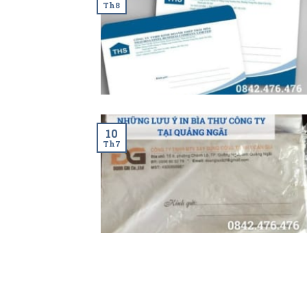
Th8
10
Th7