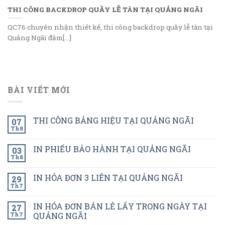
THI CÔNG BACKDROP QUẦY LỄ TÂN TẠI QUẢNG NGÃI
QC76 chuyên nhận thiết kế, thi công backdrop quầy lễ tân tại
Quảng Ngãi đảm[...]
BÀI VIẾT MỚI
THI CÔNG BẢNG HIỆU TẠI QUẢNG NGÃI
07
Th8
IN PHIẾU BẢO HÀNH TẠI QUẢNG NGÃI
03
Th8
IN HÓA ĐƠN 3 LIÊN TẠI QUẢNG NGÃI
29
Th7
IN HÓA ĐƠN BÁN LẺ LẤY TRONG NGÀY TẠI
27
Th7
QUẢNG NGÃI