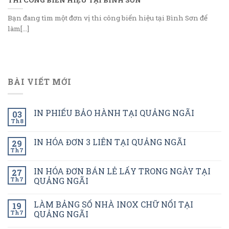
Bạn đang tìm một đơn vị thi công biển hiệu tại Bình Sơn để
làm[...]
BÀI VIẾT MỚI
IN PHIẾU BẢO HÀNH TẠI QUẢNG NGÃI
03
Th8
IN HÓA ĐƠN 3 LIÊN TẠI QUẢNG NGÃI
29
Th7
IN HÓA ĐƠN BÁN LẺ LẤY TRONG NGÀY TẠI
27
Th7
QUẢNG NGÃI
LÀM BẢNG SỐ NHÀ INOX CHỮ NỔI TẠI
19
Th7
QUẢNG NGÃI