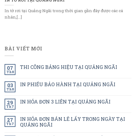
In tờ rơi tại Quảng Ngãi trong thời gian gần đây được các cá
nhân,[...]
BÀI VIẾT MỚI
THI CÔNG BẢNG HIỆU TẠI QUẢNG NGÃI
07
Th8
IN PHIẾU BẢO HÀNH TẠI QUẢNG NGÃI
03
Th8
IN HÓA ĐƠN 3 LIÊN TẠI QUẢNG NGÃI
29
Th7
IN HÓA ĐƠN BÁN LẺ LẤY TRONG NGÀY TẠI
27
Th7
QUẢNG NGÃI