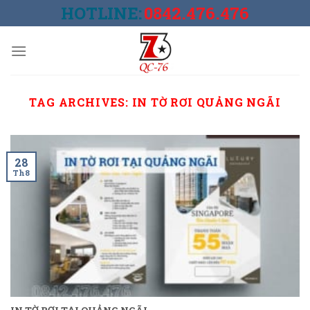
Skip
HOTLINE:
0842.476.476
to
content
TAG ARCHIVES:
IN TỜ RƠI QUẢNG NGÃI
28
Th8
IN TỜ RƠI TẠI QUẢNG NGÃI