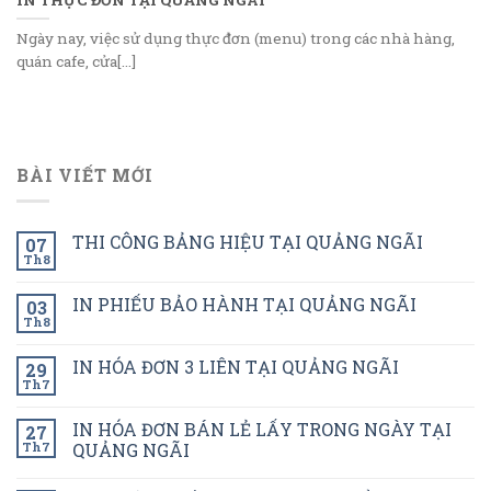
Ngày nay, việc sử dụng thực đơn (menu) trong các nhà hàng,
quán cafe, cửa[...]
BÀI VIẾT MỚI
THI CÔNG BẢNG HIỆU TẠI QUẢNG NGÃI
07
Th8
IN PHIẾU BẢO HÀNH TẠI QUẢNG NGÃI
03
Th8
IN HÓA ĐƠN 3 LIÊN TẠI QUẢNG NGÃI
29
Th7
IN HÓA ĐƠN BÁN LẺ LẤY TRONG NGÀY TẠI
27
Th7
QUẢNG NGÃI