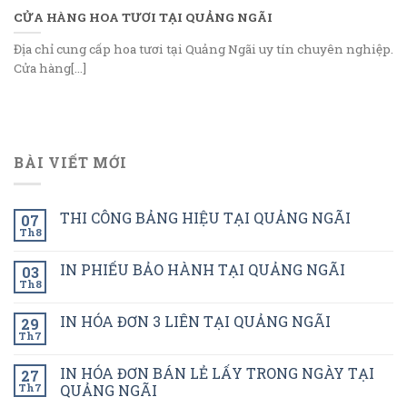
CỬA HÀNG HOA TƯƠI TẠI QUẢNG NGÃI
Địa chỉ cung cấp hoa tươi tại Quảng Ngãi uy tín chuyên nghiệp.
Cửa hàng[...]
BÀI VIẾT MỚI
THI CÔNG BẢNG HIỆU TẠI QUẢNG NGÃI
07
Th8
IN PHIẾU BẢO HÀNH TẠI QUẢNG NGÃI
03
Th8
IN HÓA ĐƠN 3 LIÊN TẠI QUẢNG NGÃI
29
Th7
IN HÓA ĐƠN BÁN LẺ LẤY TRONG NGÀY TẠI
27
Th7
QUẢNG NGÃI