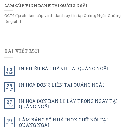
LÀM CÚP VINH DANH TẠI QUẢNG NGÃI
QC76 địa chỉ làm cúp vinh danh uy tín tại Quảng Ngãi. Chúng
tôi gia[...]
BÀI VIẾT MỚI
IN PHIẾU BẢO HÀNH TẠI QUẢNG NGÃI
03
Th8
IN HÓA ĐƠN 3 LIÊN TẠI QUẢNG NGÃI
29
Th7
IN HÓA ĐƠN BÁN LẺ LẤY TRONG NGÀY TẠI
27
Th7
QUẢNG NGÃI
LÀM BẢNG SỐ NHÀ INOX CHỮ NỔI TẠI
19
Th7
QUẢNG NGÃI