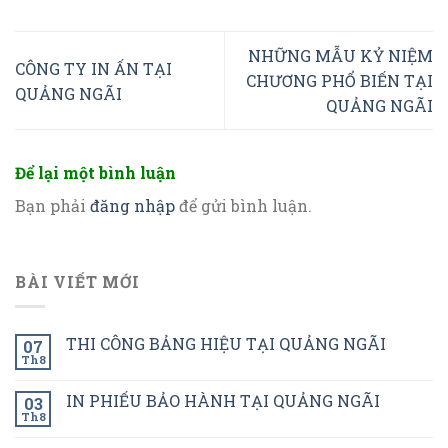
NHỮNG MẪU KỶ NIỆM
CÔNG TY IN ẤN TẠI
CHƯƠNG PHỔ BIẾN TẠI
QUẢNG NGÃI
QUẢNG NGÃI
Để lại một bình luận
Bạn phải
đăng nhập
để gửi bình luận.
BÀI VIẾT MỚI
THI CÔNG BẢNG HIỆU TẠI QUẢNG NGÃI
07
Th8
IN PHIẾU BẢO HÀNH TẠI QUẢNG NGÃI
03
Th8