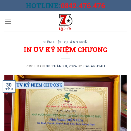
Skip
HOTLINE:
0842.476.476
to
content
BIỂN HIỆU QUẢNG NGÃI
IN UV KỶ NIỆM CHƯƠNG
POSTED ON
30 THÁNG 8, 2024
BY
CAHANH2411
30
Th8