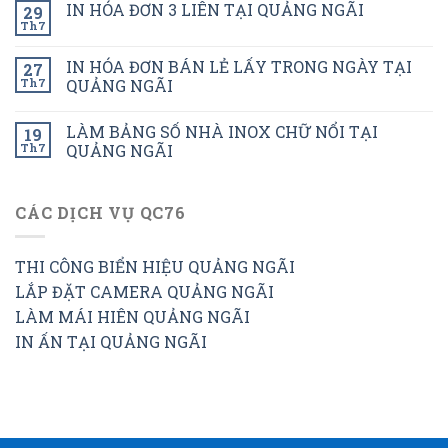
IN HÓA ĐƠN 3 LIÊN TẠI QUẢNG NGÃI
29
Th7
IN HÓA ĐƠN BÁN LẺ LẤY TRONG NGÀY TẠI
27
Th7
QUẢNG NGÃI
LÀM BẢNG SỐ NHÀ INOX CHỮ NỔI TẠI
19
Th7
QUẢNG NGÃI
CÁC DỊCH VỤ QC76
THI CÔNG BIỂN HIỆU QUẢNG NGÃI
LẮP ĐẶT CAMERA QUẢNG NGÃI
LÀM MÁI HIÊN QUẢNG NGÃI
IN ẤN TẠI QUẢNG NGÃI