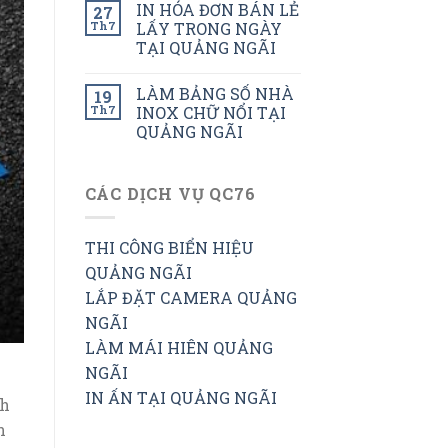
IN HÓA ĐƠN BÁN LẺ
27
Th7
LẤY TRONG NGÀY
TẠI QUẢNG NGÃI
LÀM BẢNG SỐ NHÀ
19
Th7
INOX CHỮ NỔI TẠI
QUẢNG NGÃI
CÁC DỊCH VỤ QC76
THI CÔNG BIỂN HIỆU
QUẢNG NGÃI
LẮP ĐẶT CAMERA QUẢNG
NGÃI
LÀM MÁI HIÊN QUẢNG
NGÃI
IN ẤN TẠI QUẢNG NGÃI
nh
n