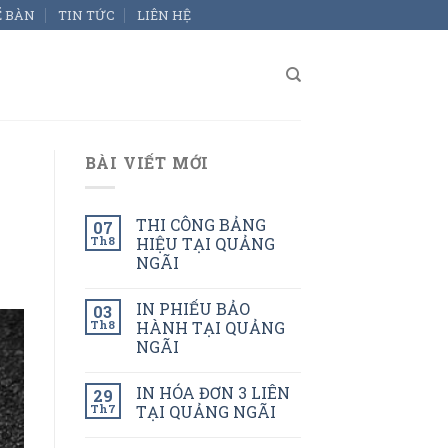
Ể BÀN
TIN TỨC
LIÊN HỆ
BÀI VIẾT MỚI
THI CÔNG BẢNG
07
Th8
HIỆU TẠI QUẢNG
NGÃI
IN PHIẾU BẢO
03
Th8
HÀNH TẠI QUẢNG
NGÃI
IN HÓA ĐƠN 3 LIÊN
29
Th7
TẠI QUẢNG NGÃI