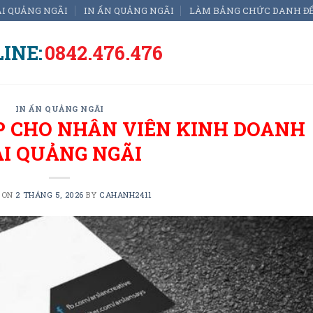
ẠI QUẢNG NGÃI
IN ẤN QUẢNG NGÃI
LÀM BẢNG CHỨC DANH Đ
INE:
0842.476.476
IN ẤN QUẢNG NGÃI
ẸP CHO NHÂN VIÊN KINH DOANH
ẠI QUẢNG NGÃI
 ON
2 THÁNG 5, 2026
BY
CAHANH2411