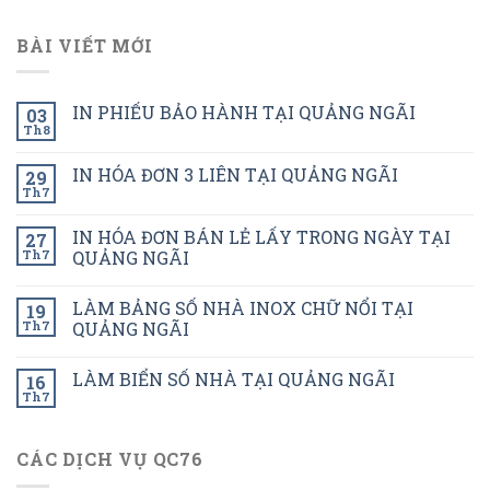
BÀI VIẾT MỚI
IN PHIẾU BẢO HÀNH TẠI QUẢNG NGÃI
03
Th8
IN HÓA ĐƠN 3 LIÊN TẠI QUẢNG NGÃI
29
Th7
IN HÓA ĐƠN BÁN LẺ LẤY TRONG NGÀY TẠI
27
Th7
QUẢNG NGÃI
LÀM BẢNG SỐ NHÀ INOX CHỮ NỔI TẠI
19
Th7
QUẢNG NGÃI
LÀM BIỂN SỐ NHÀ TẠI QUẢNG NGÃI
16
Th7
CÁC DỊCH VỤ QC76