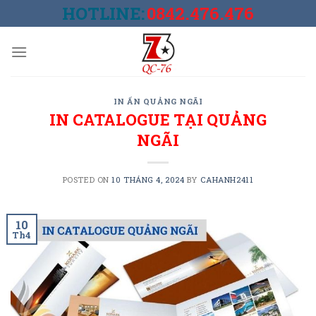
Skip
HOTLINE:
0842.476.476
to
content
IN ẤN QUẢNG NGÃI
IN CATALOGUE TẠI QUẢNG
NGÃI
POSTED ON
10 THÁNG 4, 2024
BY
CAHANH2411
10
Th4