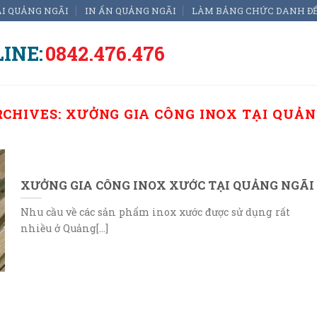
ẠI QUẢNG NGÃI
IN ẤN QUẢNG NGÃI
LÀM BẢNG CHỨC DANH Đ
INE:
0842.476.476
RCHIVES:
XƯỞNG GIA CÔNG INOX TẠI QUẢN
XƯỞNG GIA CÔNG INOX XƯỚC TẠI QUẢNG NGÃI
Nhu cầu về các sản phẩm inox xước được sử dụng rất
nhiều ở Quảng[...]