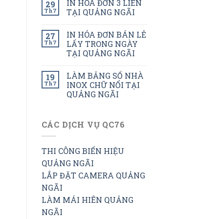
IN HÓA ĐƠN 3 LIÊN
29
Th7
TẠI QUẢNG NGÃI
IN HÓA ĐƠN BÁN LẺ
27
Th7
LẤY TRONG NGÀY
TẠI QUẢNG NGÃI
LÀM BẢNG SỐ NHÀ
19
Th7
INOX CHỮ NỔI TẠI
QUẢNG NGÃI
CÁC DỊCH VỤ QC76
THI CÔNG BIỂN HIỆU
QUẢNG NGÃI
LẮP ĐẶT CAMERA QUẢNG
NGÃI
LÀM MÁI HIÊN QUẢNG
NGÃI