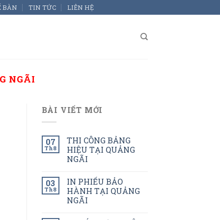
Ể BÀN
TIN TỨC
LIÊN HỆ
G NGÃI
BÀI VIẾT MỚI
THI CÔNG BẢNG
07
Th8
HIỆU TẠI QUẢNG
NGÃI
IN PHIẾU BẢO
03
Th8
HÀNH TẠI QUẢNG
NGÃI