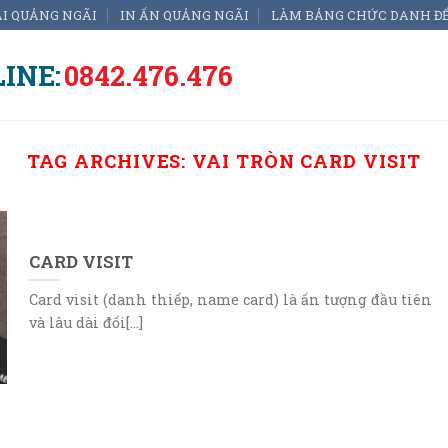
ẠI QUẢNG NGÃI
IN ẤN QUẢNG NGÃI
LÀM BẢNG CHỨC DANH Đ
INE:
0842.476.476
TAG ARCHIVES:
VAI TRÒN CARD VISIT
CARD VISIT
Card visit (danh thiếp, name card) là ấn tượng đầu tiên
và lâu dài đối[...]