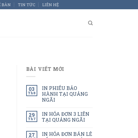
Ể BÀN
TIN TỨC
LIÊN HỆ
BÀI VIẾT MỚI
IN PHIẾU BẢO
03
Th8
HÀNH TẠI QUẢNG
NGÃI
IN HÓA ĐƠN 3 LIÊN
29
Th7
TẠI QUẢNG NGÃI
IN HÓA ĐƠN BÁN LẺ
27