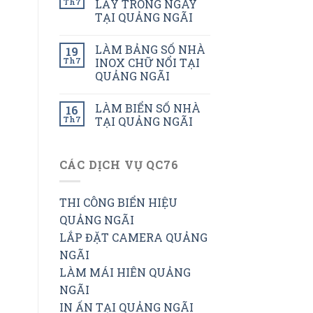
Th7
LẤY TRONG NGÀY
TẠI QUẢNG NGÃI
LÀM BẢNG SỐ NHÀ
19
Th7
INOX CHỮ NỔI TẠI
QUẢNG NGÃI
LÀM BIỂN SỐ NHÀ
16
Th7
TẠI QUẢNG NGÃI
CÁC DỊCH VỤ QC76
THI CÔNG BIỂN HIỆU
QUẢNG NGÃI
LẮP ĐẶT CAMERA QUẢNG
NGÃI
LÀM MÁI HIÊN QUẢNG
NGÃI
IN ẤN TẠI QUẢNG NGÃI