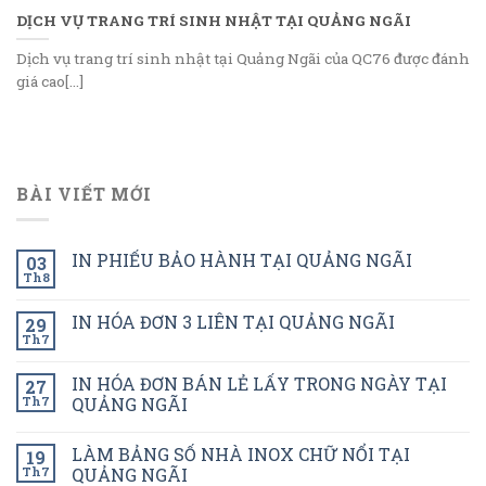
DỊCH VỤ TRANG TRÍ SINH NHẬT TẠI QUẢNG NGÃI
Dịch vụ trang trí sinh nhật tại Quảng Ngãi của QC76 được đánh
giá cao[...]
BÀI VIẾT MỚI
IN PHIẾU BẢO HÀNH TẠI QUẢNG NGÃI
03
Th8
IN HÓA ĐƠN 3 LIÊN TẠI QUẢNG NGÃI
29
Th7
IN HÓA ĐƠN BÁN LẺ LẤY TRONG NGÀY TẠI
27
Th7
QUẢNG NGÃI
LÀM BẢNG SỐ NHÀ INOX CHỮ NỔI TẠI
19
Th7
QUẢNG NGÃI