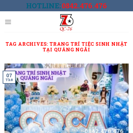
Skip
HOTLINE:
0842.476.476
to
content
TAG ARCHIVES:
TRANG TRÍ TIỆC SINH NHẬT
TẠI QUẢNG NGÃI
07
Th8