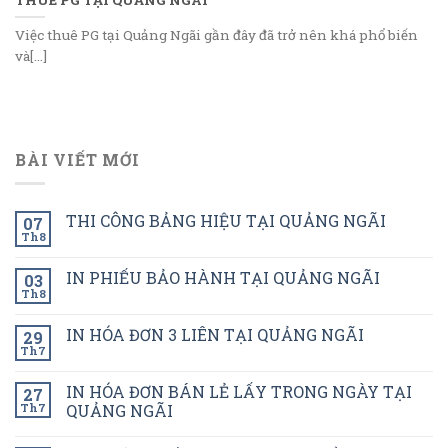
Việc thuê PG tại Quảng Ngãi gần đây đã trở nên khá phổ biến
và[...]
BÀI VIẾT MỚI
THI CÔNG BẢNG HIỆU TẠI QUẢNG NGÃI
07
Th8
IN PHIẾU BẢO HÀNH TẠI QUẢNG NGÃI
03
Th8
IN HÓA ĐƠN 3 LIÊN TẠI QUẢNG NGÃI
29
Th7
IN HÓA ĐƠN BÁN LẺ LẤY TRONG NGÀY TẠI
27
Th7
QUẢNG NGÃI