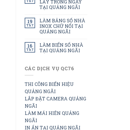
Th7
LẤY TRONG NGÀY
TẠI QUẢNG NGÃI
LÀM BẢNG SỐ NHÀ
19
Th7
INOX CHỮ NỔI TẠI
QUẢNG NGÃI
LÀM BIỂN SỐ NHÀ
16
Th7
TẠI QUẢNG NGÃI
CÁC DỊCH VỤ QC76
THI CÔNG BIỂN HIỆU
QUẢNG NGÃI
LẮP ĐẶT CAMERA QUẢNG
NGÃI
LÀM MÁI HIÊN QUẢNG
NGÃI
IN ẤN TẠI QUẢNG NGÃI