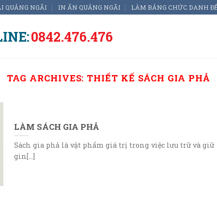
ẠI QUẢNG NGÃI
IN ẤN QUẢNG NGÃI
LÀM BẢNG CHỨC DANH Đ
INE:
0842.476.476
TAG ARCHIVES:
THIẾT KẾ SÁCH GIA PHẢ
LÀM SÁCH GIA PHẢ
Sách gia phả là vật phẩm giá trị trong việc lưu trữ và giữ
gìn[...]