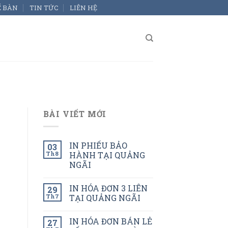
Ể BÀN
TIN TỨC
LIÊN HỆ
BÀI VIẾT MỚI
IN PHIẾU BẢO
03
Th8
HÀNH TẠI QUẢNG
NGÃI
IN HÓA ĐƠN 3 LIÊN
29
Th7
TẠI QUẢNG NGÃI
IN HÓA ĐƠN BÁN LẺ
27