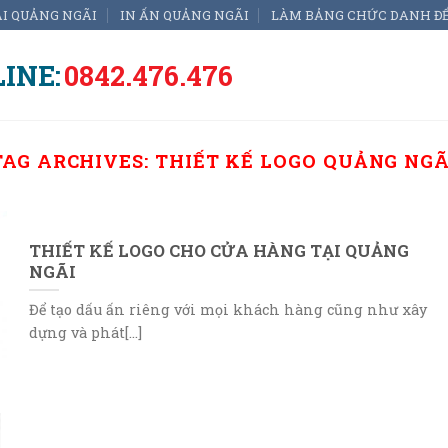
ẠI QUẢNG NGÃI
IN ẤN QUẢNG NGÃI
LÀM BẢNG CHỨC DANH Đ
INE:
0842.476.476
TAG ARCHIVES:
THIẾT KẾ LOGO QUẢNG NGÃ
THIẾT KẾ LOGO CHO CỬA HÀNG TẠI QUẢNG
NGÃI
Để tạo dấu ấn riêng với mọi khách hàng cũng như xây
dựng và phát[...]