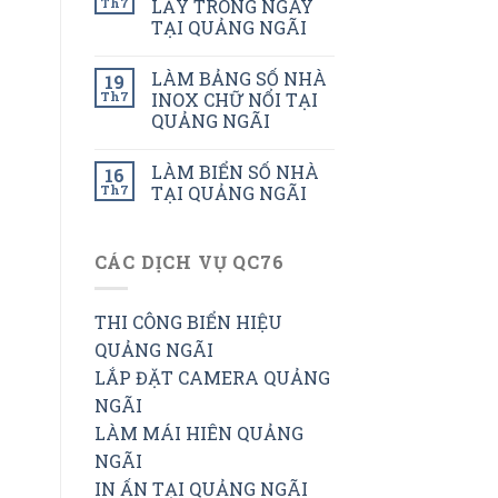
Th7
LẤY TRONG NGÀY
TẠI QUẢNG NGÃI
LÀM BẢNG SỐ NHÀ
19
Th7
INOX CHỮ NỔI TẠI
QUẢNG NGÃI
LÀM BIỂN SỐ NHÀ
16
Th7
TẠI QUẢNG NGÃI
CÁC DỊCH VỤ QC76
THI CÔNG BIỂN HIỆU
QUẢNG NGÃI
LẮP ĐẶT CAMERA QUẢNG
NGÃI
LÀM MÁI HIÊN QUẢNG
NGÃI
IN ẤN TẠI QUẢNG NGÃI