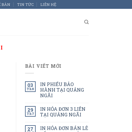
Ể BÀN
TIN TỨC
LIÊN HỆ
I
BÀI VIẾT MỚI
IN PHIẾU BẢO
03
Th8
HÀNH TẠI QUẢNG
NGÃI
IN HÓA ĐƠN 3 LIÊN
29
Th7
TẠI QUẢNG NGÃI
IN HÓA ĐƠN BÁN LẺ
27