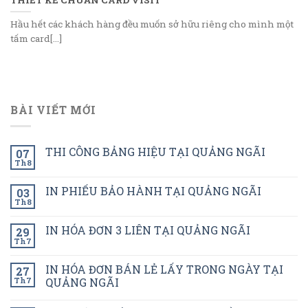
Hầu hết các khách hàng đều muốn sở hữu riêng cho mình một
tấm card[...]
BÀI VIẾT MỚI
THI CÔNG BẢNG HIỆU TẠI QUẢNG NGÃI
07
Th8
IN PHIẾU BẢO HÀNH TẠI QUẢNG NGÃI
03
Th8
IN HÓA ĐƠN 3 LIÊN TẠI QUẢNG NGÃI
29
Th7
IN HÓA ĐƠN BÁN LẺ LẤY TRONG NGÀY TẠI
27
Th7
QUẢNG NGÃI