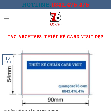
Skip
HOTLINE:
0842.476.476
to
content
TAG ARCHIVES:
THIẾT KẾ CARD VISIT ĐẸP
18
Th11
THIẾT KẾ CHUẨN CARD VISIT