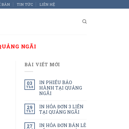
Ể BÀN
TIN TỨC
LIÊN HỆ
 QUẢNG NGÃI
BÀI VIẾT MỚI
IN PHIẾU BẢO
03
Th8
HÀNH TẠI QUẢNG
NGÃI
IN HÓA ĐƠN 3 LIÊN
29
Th7
TẠI QUẢNG NGÃI
IN HÓA ĐƠN BÁN LẺ
27