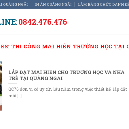
ẠI QUẢNG NGÃI
IN ẤN QUẢNG NGÃI
LÀM BẢNG CHỨC DANH Đ
INE:
0842.476.476
VES:
THI CÔNG MÁI HIÊN TRƯỜNG HỌC TẠI
LẮP ĐẶT MÁI HIÊN CHO TRƯỜNG HỌC VÀ NHÀ
TRẺ TẠI QUẢNG NGÃI
QC76 đơn vị có uy tín lâu năm trong việc thiết kế, lắp đặt
mái[...]