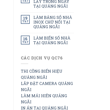
Th7
LẤY TRONG NGÀY
TẠI QUẢNG NGÃI
LÀM BẢNG SỐ NHÀ
19
Th7
INOX CHỮ NỔI TẠI
QUẢNG NGÃI
LÀM BIỂN SỐ NHÀ
16
Th7
TẠI QUẢNG NGÃI
CÁC DỊCH VỤ QC76
THI CÔNG BIỂN HIỆU
QUẢNG NGÃI
LẮP ĐẶT CAMERA QUẢNG
NGÃI
LÀM MÁI HIÊN QUẢNG
NGÃI
IN ẤN TẠI QUẢNG NGÃI