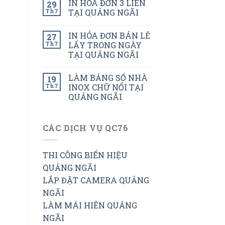
IN HÓA ĐƠN 3 LIÊN
29
Th7
TẠI QUẢNG NGÃI
IN HÓA ĐƠN BÁN LẺ
27
Th7
LẤY TRONG NGÀY
TẠI QUẢNG NGÃI
LÀM BẢNG SỐ NHÀ
19
Th7
INOX CHỮ NỔI TẠI
QUẢNG NGÃI
CÁC DỊCH VỤ QC76
THI CÔNG BIỂN HIỆU
QUẢNG NGÃI
LẮP ĐẶT CAMERA QUẢNG
NGÃI
LÀM MÁI HIÊN QUẢNG
NGÃI