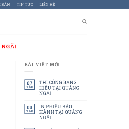
Ể BÀN
TIN TỨC
LIÊN HỆ
 NGÃI
BÀI VIẾT MỚI
THI CÔNG BẢNG
07
Th8
HIỆU TẠI QUẢNG
NGÃI
IN PHIẾU BẢO
03
Th8
HÀNH TẠI QUẢNG
NGÃI