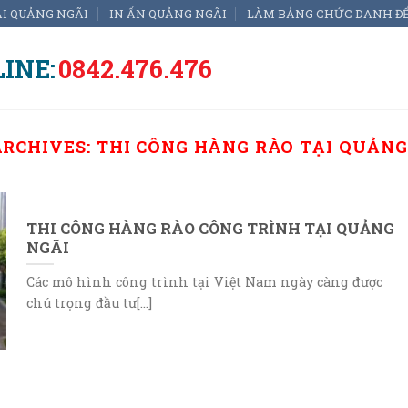
ẠI QUẢNG NGÃI
IN ẤN QUẢNG NGÃI
LÀM BẢNG CHỨC DANH Đ
INE:
0842.476.476
ARCHIVES:
THI CÔNG HÀNG RÀO TẠI QUẢNG
THI CÔNG HÀNG RÀO CÔNG TRÌNH TẠI QUẢNG
NGÃI
Các mô hình công trình tại Việt Nam ngày càng được
chú trọng đầu tư[...]