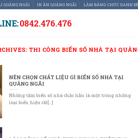
ẠI QUẢNG NGÃI
IN ẤN QUẢNG NGÃI
LÀM BẢNG CHỨC DANH Đ
INE:
0842.476.476
RCHIVES:
THI CÔNG BIỂN SỐ NHÀ TẠI QUẢN
NÊN CHỌN CHẤT LIỆU GÌ BIỂN SỐ NHÀ TẠI
QUẢNG NGÃI
Những tấm biển số nhà chắc hẳn là một trong những
loại biển hiệu rất[...]