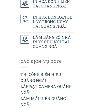
IN HÓA ĐƠN 3 LIÊN
29
Th7
TẠI QUẢNG NGÃI
IN HÓA ĐƠN BÁN LẺ
27
Th7
LẤY TRONG NGÀY
TẠI QUẢNG NGÃI
LÀM BẢNG SỐ NHÀ
19
Th7
INOX CHỮ NỔI TẠI
QUẢNG NGÃI
CÁC DỊCH VỤ QC76
THI CÔNG BIỂN HIỆU
QUẢNG NGÃI
LẮP ĐẶT CAMERA QUẢNG
NGÃI
LÀM MÁI HIÊN QUẢNG
NGÃI