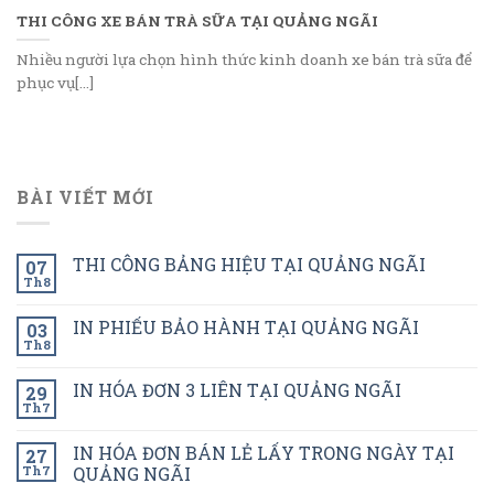
THI CÔNG XE BÁN TRÀ SỮA TẠI QUẢNG NGÃI
Nhiều người lựa chọn hình thức kinh doanh xe bán trà sữa để
phục vụ[...]
BÀI VIẾT MỚI
THI CÔNG BẢNG HIỆU TẠI QUẢNG NGÃI
07
Th8
IN PHIẾU BẢO HÀNH TẠI QUẢNG NGÃI
03
Th8
IN HÓA ĐƠN 3 LIÊN TẠI QUẢNG NGÃI
29
Th7
IN HÓA ĐƠN BÁN LẺ LẤY TRONG NGÀY TẠI
27
Th7
QUẢNG NGÃI