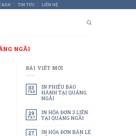
Ể BÀN
TIN TỨC
LIÊN HỆ
UẢNG NGÃI
BÀI VIẾT MỚI
IN PHIẾU BẢO
03
Th8
HÀNH TẠI QUẢNG
NGÃI
IN HÓA ĐƠN 3 LIÊN
29
Th7
TẠI QUẢNG NGÃI
IN HÓA ĐƠN BÁN LẺ
27