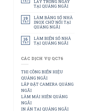
Th7
LẤY TRONG NGÀY
TẠI QUẢNG NGÃI
LÀM BẢNG SỐ NHÀ
19
Th7
INOX CHỮ NỔI TẠI
QUẢNG NGÃI
LÀM BIỂN SỐ NHÀ
16
Th7
TẠI QUẢNG NGÃI
CÁC DỊCH VỤ QC76
THI CÔNG BIỂN HIỆU
QUẢNG NGÃI
LẮP ĐẶT CAMERA QUẢNG
NGÃI
LÀM MÁI HIÊN QUẢNG
NGÃI
IN ẤN TẠI QUẢNG NGÃI