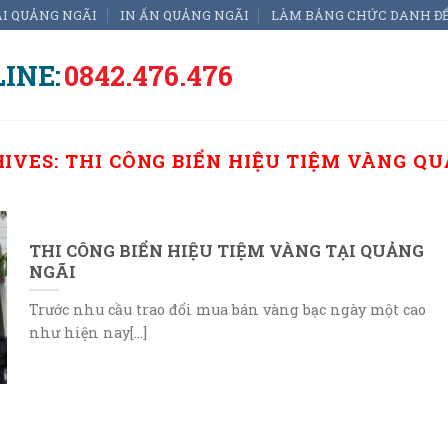
ẠI QUẢNG NGÃI
IN ẤN QUẢNG NGÃI
LÀM BẢNG CHỨC DANH Đ
INE:
0842.476.476
HIVES:
THI CÔNG BIỂN HIỆU TIỆM VÀNG Q
THI CÔNG BIỂN HIỆU TIỆM VÀNG TẠI QUẢNG
NGÃI
Trước nhu cầu trao đổi mua bán vàng bạc ngày một cao
như hiện nay[...]