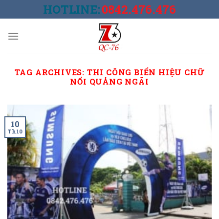
Skip
HOTLINE:
0842.476.476
to
content
TAG ARCHIVES:
THI CÔNG BIỂN HIỆU CHỮ
NỔI QUẢNG NGÃI
10
Th10