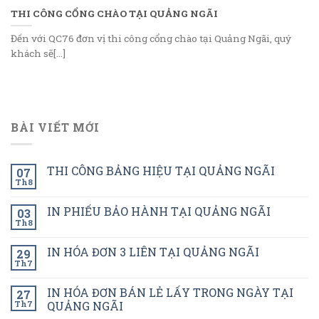
THI CÔNG CỔNG CHÀO TẠI QUẢNG NGÃI
Đến với QC76 đơn vị thi công cổng chào tại Quảng Ngãi, quý
khách sẽ[...]
BÀI VIẾT MỚI
THI CÔNG BẢNG HIỆU TẠI QUẢNG NGÃI
07
Th8
IN PHIẾU BẢO HÀNH TẠI QUẢNG NGÃI
03
Th8
IN HÓA ĐƠN 3 LIÊN TẠI QUẢNG NGÃI
29
Th7
IN HÓA ĐƠN BÁN LẺ LẤY TRONG NGÀY TẠI
27
Th7
QUẢNG NGÃI