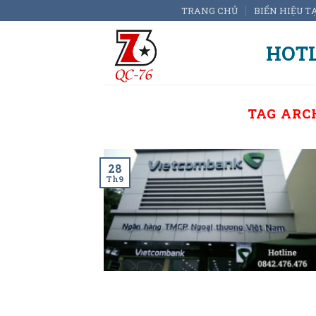
Skip
TRANG CHỦ
BIỂN HIỆU T
to
content
HOTL
TAG ARC
28
Th9