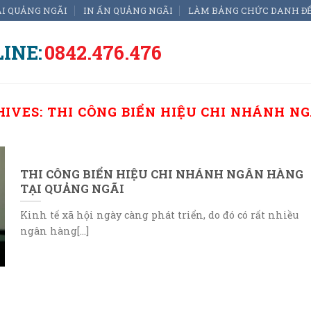
ẠI QUẢNG NGÃI
IN ẤN QUẢNG NGÃI
LÀM BẢNG CHỨC DANH Đ
INE:
0842.476.476
HIVES:
THI CÔNG BIỂN HIỆU CHI NHÁNH N
THI CÔNG BIỂN HIỆU CHI NHÁNH NGÂN HÀNG
TẠI QUẢNG NGÃI
Kinh tế xã hội ngày càng phát triển, do đó có rất nhiều
ngân hàng[...]