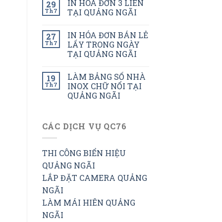
IN HÓA ĐƠN 3 LIÊN
29
Th7
TẠI QUẢNG NGÃI
IN HÓA ĐƠN BÁN LẺ
27
Th7
LẤY TRONG NGÀY
TẠI QUẢNG NGÃI
LÀM BẢNG SỐ NHÀ
19
Th7
INOX CHỮ NỔI TẠI
QUẢNG NGÃI
CÁC DỊCH VỤ QC76
THI CÔNG BIỂN HIỆU
QUẢNG NGÃI
LẮP ĐẶT CAMERA QUẢNG
NGÃI
LÀM MÁI HIÊN QUẢNG
NGÃI