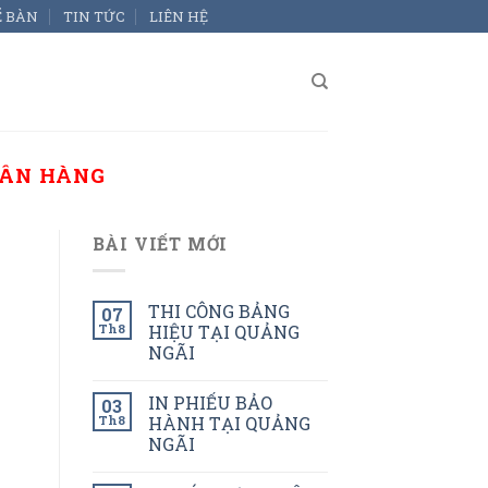
Ể BÀN
TIN TỨC
LIÊN HỆ
GÂN HÀNG
BÀI VIẾT MỚI
THI CÔNG BẢNG
07
Th8
HIỆU TẠI QUẢNG
NGÃI
IN PHIẾU BẢO
03
Th8
HÀNH TẠI QUẢNG
NGÃI