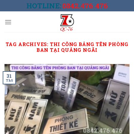
Skip
HOTLINE:
0842.476.476
to
content
TAG ARCHIVES:
THI CÔNG BẢNG TÊN PHÒNG
BAN TẠI QUẢNG NGÃI
31
Th5