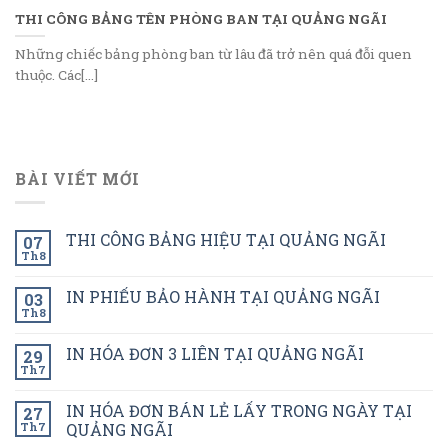
THI CÔNG BẢNG TÊN PHÒNG BAN TẠI QUẢNG NGÃI
Những chiếc bảng phòng ban từ lâu đã trở nên quá đỗi quen
thuộc. Các[...]
BÀI VIẾT MỚI
THI CÔNG BẢNG HIỆU TẠI QUẢNG NGÃI
07
Th8
IN PHIẾU BẢO HÀNH TẠI QUẢNG NGÃI
03
Th8
IN HÓA ĐƠN 3 LIÊN TẠI QUẢNG NGÃI
29
Th7
IN HÓA ĐƠN BÁN LẺ LẤY TRONG NGÀY TẠI
27
Th7
QUẢNG NGÃI