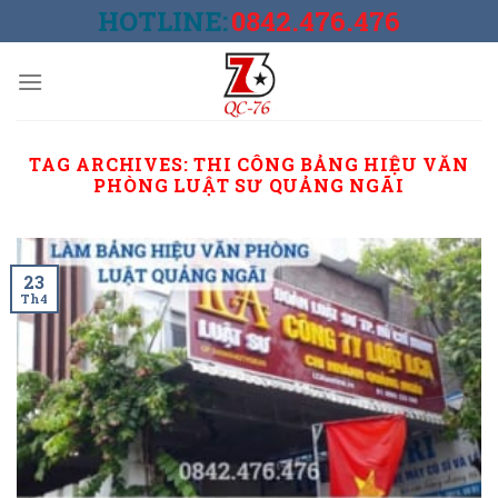
Skip
HOTLINE:
0842.476.476
to
content
TAG ARCHIVES:
THI CÔNG BẢNG HIỆU VĂN
PHÒNG LUẬT SƯ QUẢNG NGÃI
23
Th4