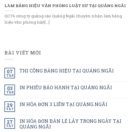
LÀM BẢNG HIỆU VĂN PHÒNG LUẬT SƯ TẠI QUẢNG NGÃI
QC76 công ty quảng cáo Quảng Ngãi chuyên nhận làm bảng
hiệu văn phòng luật[...]
BÀI VIẾT MỚI
THI CÔNG BẢNG HIỆU TẠI QUẢNG NGÃI
07
Th8
IN PHIẾU BẢO HÀNH TẠI QUẢNG NGÃI
03
Th8
IN HÓA ĐƠN 3 LIÊN TẠI QUẢNG NGÃI
29
Th7
IN HÓA ĐƠN BÁN LẺ LẤY TRONG NGÀY TẠI
27
Th7
QUẢNG NGÃI