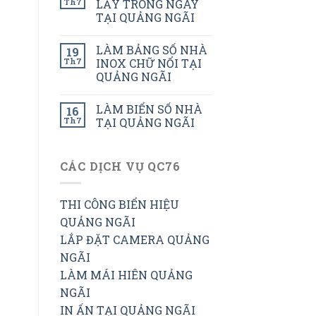
Th7
LẤY TRONG NGÀY
TẠI QUẢNG NGÃI
LÀM BẢNG SỐ NHÀ
19
Th7
INOX CHỮ NỔI TẠI
QUẢNG NGÃI
LÀM BIỂN SỐ NHÀ
16
Th7
TẠI QUẢNG NGÃI
CÁC DỊCH VỤ QC76
THI CÔNG BIỂN HIỆU
QUẢNG NGÃI
LẮP ĐẶT CAMERA QUẢNG
NGÃI
LÀM MÁI HIÊN QUẢNG
NGÃI
IN ẤN TẠI QUẢNG NGÃI