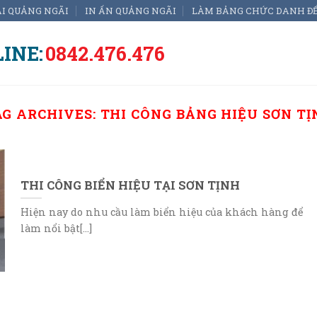
ẠI QUẢNG NGÃI
IN ẤN QUẢNG NGÃI
LÀM BẢNG CHỨC DANH Đ
INE:
0842.476.476
AG ARCHIVES:
THI CÔNG BẢNG HIỆU SƠN TỊ
THI CÔNG BIỂN HIỆU TẠI SƠN TỊNH
Hiện nay do nhu cầu làm biển hiệu của khách hàng để
làm nổi bật[...]