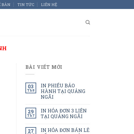
Ể BÀN
TIN TỨC
LIÊN HỆ
NH
BÀI VIẾT MỚI
IN PHIẾU BẢO
03
Th8
HÀNH TẠI QUẢNG
NGÃI
IN HÓA ĐƠN 3 LIÊN
29
Th7
TẠI QUẢNG NGÃI
IN HÓA ĐƠN BÁN LẺ
27