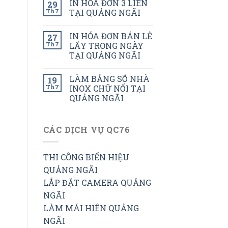
IN HÓA ĐƠN 3 LIÊN
29
Th7
TẠI QUẢNG NGÃI
IN HÓA ĐƠN BÁN LẺ
27
Th7
LẤY TRONG NGÀY
TẠI QUẢNG NGÃI
LÀM BẢNG SỐ NHÀ
19
Th7
INOX CHỮ NỔI TẠI
QUẢNG NGÃI
CÁC DỊCH VỤ QC76
THI CÔNG BIỂN HIỆU
QUẢNG NGÃI
LẮP ĐẶT CAMERA QUẢNG
NGÃI
LÀM MÁI HIÊN QUẢNG
NGÃI