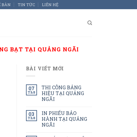
Ể BÀN
TIN TỨC
LIÊN HỆ
NG BẠT TẠI QUẢNG NGÃI
BÀI VIẾT MỚI
THI CÔNG BẢNG
07
Th8
HIỆU TẠI QUẢNG
NGÃI
IN PHIẾU BẢO
03
Th8
HÀNH TẠI QUẢNG
NGÃI