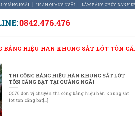
ẠI QUẢNG NGÃI
IN ẤN QUẢNG NGÃI
LÀM BẢNG CHỨC DANH Đ
INE:
0842.476.476
G BẢNG HIỆU HÀN KHUNG SẮT LÓT TÔN CĂ
THI CÔNG BẢNG HIỆU HÀN KHUNG SẮT LÓT
TÔN CĂNG BẠT TẠI QUẢNG NGÃI
QC76 đơn vị chuyên thi công bảng hiệu hàn khung sắt
lót tôn căng bạt[...]