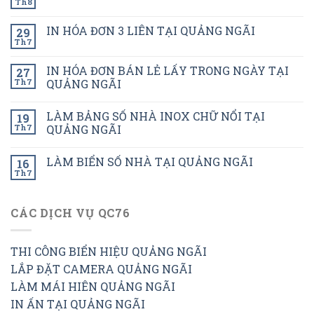
Th8
IN HÓA ĐƠN 3 LIÊN TẠI QUẢNG NGÃI
29
Th7
IN HÓA ĐƠN BÁN LẺ LẤY TRONG NGÀY TẠI
27
Th7
QUẢNG NGÃI
LÀM BẢNG SỐ NHÀ INOX CHỮ NỔI TẠI
19
Th7
QUẢNG NGÃI
LÀM BIỂN SỐ NHÀ TẠI QUẢNG NGÃI
16
Th7
CÁC DỊCH VỤ QC76
THI CÔNG BIỂN HIỆU QUẢNG NGÃI
LẮP ĐẶT CAMERA QUẢNG NGÃI
LÀM MÁI HIÊN QUẢNG NGÃI
IN ẤN TẠI QUẢNG NGÃI