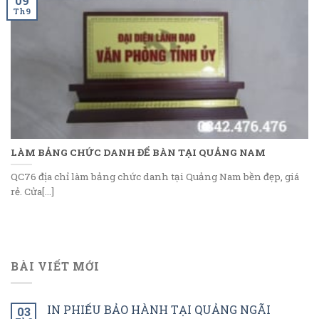
09
Th9
LÀM BẢNG CHỨC DANH ĐỂ BÀN TẠI QUẢNG NAM
QC76 địa chỉ làm bảng chức danh tại Quảng Nam bền đẹp, giá
rẻ. Cửa[...]
BÀI VIẾT MỚI
IN PHIẾU BẢO HÀNH TẠI QUẢNG NGÃI
03